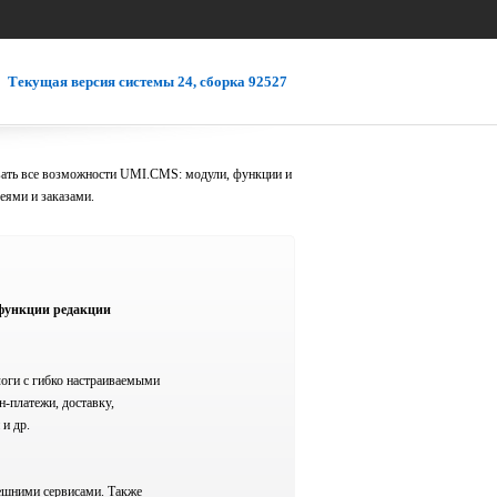
Текущая версия системы 24, сборка 92527
вать все возможности UMI.CMS: модули, функции и
реями и заказами.
функции редакции
оги с гибко настраиваемыми
н-платежи, доставку,
 и др.
ешними сервисами. Также