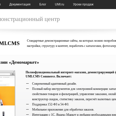
м
Документация
Блог
UMI.ru
Уроки продаж
онстрационный центр
Стандартные демонстрационные сайты, на которых можно попробо
UMI.CMS
настройки, структуру и контент, поработать с каталогами, фотогале
азин «Демомаркет»
Полнофункциональный интернет-магазин, демонстрирующий 
UMI.CMS Commerce. Включает:
Современный адаптивный дизайн.
Полный набор инструментов для электронной коммерции: катал
свойствами товаров и фильтрацией, управление заказами, онлай
конструктор скидок, статистику заказов, пересчёт валютных цен
Поддержка 152-ФЗ и 54-ФЗ.
Мобильное приложение для обработки заказов.
Интеграцию с 1С, Яндекс.Маркет и любыми необходимыми вн