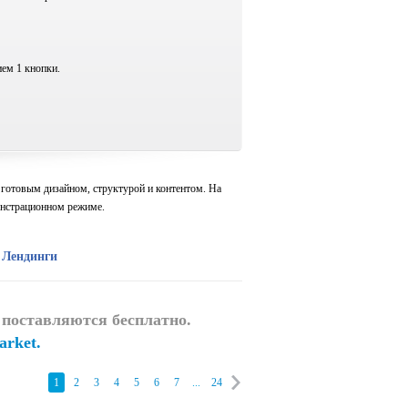
ием 1 кнопки.
 готовым дизайном, структурой и контентом. На
онстрационном режиме.
Лендинги
) поставляются
бесплатно.
rket.
1
2
3
4
5
6
7
...
24