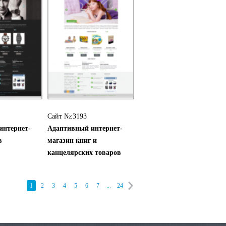
Сайт №:3193
интернет-
Адаптивный интернет-
в
магазин книг и
канцелярских товаров
1
2
3
4
5
6
7
...
24